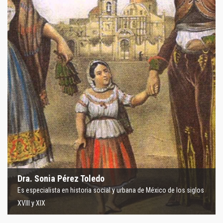
Dra. Sonia Pérez Toledo
Licenciada en Humanidades y Maestra en Historia por la
UAM Iztapalapa, Doctora en Historia por El Colegio de
México. Profesora de la Universidad Autónoma
Metropolitana Iztapalapa. Miembro del Sistema Nacional
de Investigadores de México y de la Academia Mexicana
de Ciencias. Actualmente es directora de Signos
Histórico, revista del Departamento de Filosofía de la
UAM y coordinadora de la Licenciatura en Historia.
Dra. Sonia Pérez Toledo
Es especialista en historia social y urbana de México de los siglos
XVIII y XIX